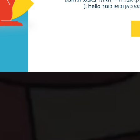
 ובואו לומר hello :)