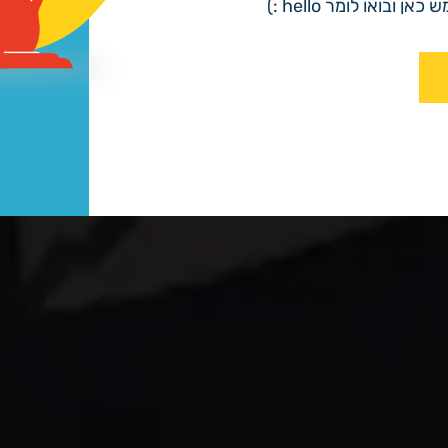
 ובואו לומר hello :)