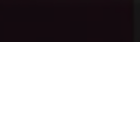
Studio project
Disconnected
Passion project
סרטון שיצרנו במסגרת "Frame Jam", מרתון אנימציה בן
48 שעות, תחת הנושא "אנחנו לא לבד ביקום". הוא מספר
את סיפורו של בחור המכור קשות לסלולרי שלו שהוא
אפילו לא שם לב לכך שהוא נחטף בידי חייזרים.